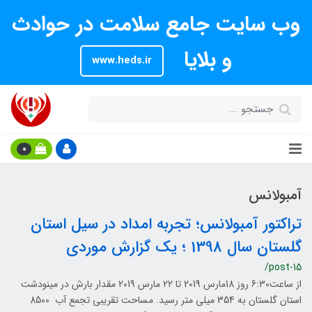
وب سایت جامع سلامت در حوادث
و بلایا
www.heds.ir
0
آمبولانس
تراکتور آمبولانس؛ تجربه امداد در سیل استان
گلستان سال 1398 ؛ یک گزارش موردی
/post-15
از ساعت6:30 روز 18مارس 2019 تا 22 مارس 2019 مقدار بارش در مینودشت
استان گلستان به 354 میلی متر رسید. مساحت تقریبی تجمع آب 8500