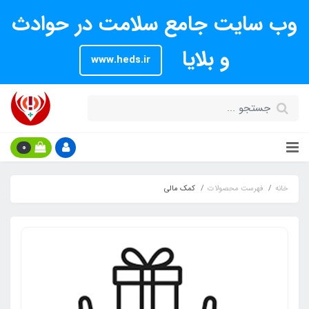
وب سایت جامع سلامت در حوادث
و بلایا
www.heds.ir
0
خانه
فهرست محصولات
کمک مالی