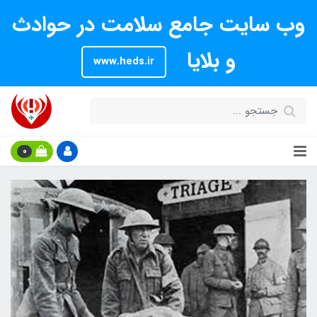
وب سایت جامع سلامت در حوادث
و بلایا
www.heds.ir
0