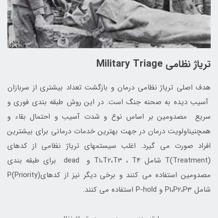
تریاژ نظامی Military Triage
هدف اصلی تریاژ نظامی درمان و بازگشت تعداد بیشتری از سربازان
آسیب دیده به صحنه جنگ است. در این روش طبقه بندی فوری و
سریع مصدومین بر اساس نوع و شدت آسیب و احتمال بقاء و
همچنیناولویت درمان در جهت بهترین خدمات درمانی برای بیشترین
افراد صورت می گیرد. اغلب سیستمهای تریاژ نظامی از کدهای
T(Treatment) شامل T1،T2،T3 ، T4 و dead برای طبقه بندی
مصدومین استفاده می کنند و برخی دیگر نیز از کدهایP(Priority)
شامل P1،P2،P3 و P-hold استفاده می کنند.